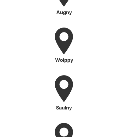
Augny
Woippy
Saulny