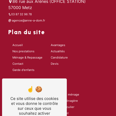
86 rue aux Arènes (OFFICE STATION)
57000 Metz
03 87 32 96 78
agence@anne-a-dom.fr
Plan du site
Accueil
Avantages
Nos prestations
Actualités
Ménage & Repassage
Candidature
Contact
Devis
Garde d'enfants
Nos prestations
Gouvernante
Entreprise de ménage
Ce site utilise des cookies
Femme de ménage
Assistante ménagère
et vous donne le contrôle
Agence de ménage
Ménage particulier
sur ceux que vous
souhaitez activer
Ménage à domicile
Garde d'enfant